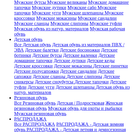
Мужские бутсы
Мужские великаны
Мужские домашние
тапочки
Мужские дутики
Мужские сабо
Мужские
тапочки
Мужские угги
Мужские шлепанцы
Мужские
кроссовки
Мужские мокасины
Мужские сандалии
Мужские сланцы
Мужские слипоны
Мужские туфли
Мужская обувь из натур. материалов
Мужская рабочая
обувь
Детская обувь
Все Детская обувь
Детская обувь из материалов ПВХ /
ЭВА
Детские балетки
Детские босоножки
Детские
ботинки
Детские бутсы
Детские валенки
Детские
домашние тапочки
Детские дутики
Детские кеды
Детские кроссовки
Детские мокасины
Детские пинетки
Детские полусапожки
Детские сандалии
Детские
сапожки
Детские сланцы
Детские слипоны
Детские
сникерсы
Детские сноубутсы
Детские тапочки
Детские
туфли
Детские угги
Детские шлепанцы
Детская обувь из
натур. материалов
Резиновая обувь
Все Резиновая обувь
Детская / Подростковая
Женская
резиновая обувь
Мужская обувь для охоты и рыбалки
Мужская резиновая обувь
РАСПРОДАЖА
Все РАСПРОДАЖА
РАСПРОДАЖА - Детская зимняя
обувь
РАСПРОДАЖА - Детская летняя и демисезонная