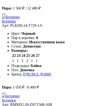
Пара:
1 560 ₽
/
12 480 ₽
Ботинки
Арт: PLKD0-24-T729-1A
Цвет:
Черный
Пар в коробке:
8
Материал:
Искусственная кожа
Сезон:
Демисезон
Размеры:
22
23
24
25
26
27
1
1
2
2
1
1
Подкладка:
Байка
Пол:
Девочка
Бренд:
ПЧЕЛКА ДОМИ
Пара:
1 050 ₽
/
8 400 ₽
Ботинки
Арт: RMND2-26-DS71568-A08