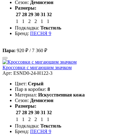
Сезон:
Демисезон
Размеры:
27
28
29
30
31
32
1
1
2
2
1
1
Подкладка:
Текстиль
Бренд:
ПЕСНЯ 9
Пара:
920 ₽
/
7 360 ₽
Кроссовки с мигающим значком
Арт: ESND0-24-H122-3
Цвет:
Серый
Пар в коробке:
8
Материал:
Искусственная кожа
Сезон:
Демисезон
Размеры:
27
28
29
30
31
32
1
1
2
2
1
1
Подкладка:
Текстиль
Бренд:
ПЕСНЯ 9