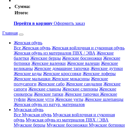
Сумма:
Итого:
Перейти в корзину
Оформить заказ
Главная
Женская обувь
Все Женская обувь
Женская войлочная и суконная обувь
Женская обувь из материалов ПВХ / ЭВА
Женские
балетки
Женские берцы
Женские босоножки
Женские
ботинки
Женские валенки
Женские валеши
Женские
великаны
Женские домашние тапочки
Женские дутики
Женские кеды
Женские кроссовки
Женские лоферы
Женские малышки
Женские мокасины
Женские
полусапоги
Женские сабо
Женские сандалии
Женские
сапоги
Женские сланцы
Женские слипоны
Женские
сникерсы
Женские тапки
Женские тапочки
Женские
туфли
Женские угги
Женские унты
Женские шлепанцы
Женская обувь из натур. материалов
Мужская обувь
Все Мужская обувь
Мужская войлочная и суконная
обувь
Мужская обувь из материалов ПВХ / ЭВА
Мужские берцы
Мужские босоножки
Мужские ботинки