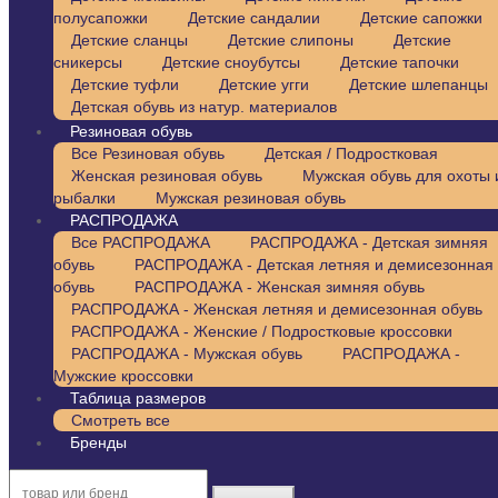
полусапожки
Детские сандалии
Детские сапожки
Детские сланцы
Детские слипоны
Детские
сникерсы
Детские сноубутсы
Детские тапочки
Детские туфли
Детские угги
Детские шлепанцы
Детская обувь из натур. материалов
Резиновая обувь
Все Резиновая обувь
Детская / Подростковая
Женская резиновая обувь
Мужская обувь для охоты 
рыбалки
Мужская резиновая обувь
РАСПРОДАЖА
Все РАСПРОДАЖА
РАСПРОДАЖА - Детская зимняя
обувь
РАСПРОДАЖА - Детская летняя и демисезонная
обувь
РАСПРОДАЖА - Женская зимняя обувь
РАСПРОДАЖА - Женская летняя и демисезонная обувь
РАСПРОДАЖА - Женские / Подростковые кроссовки
РАСПРОДАЖА - Мужская обувь
РАСПРОДАЖА -
Мужские кроссовки
Таблица размеров
Смотреть все
Бренды