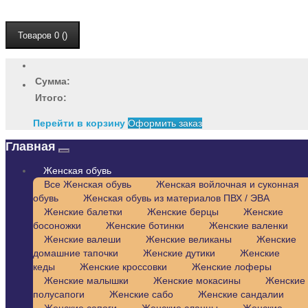
Товаров 0 ()
Сумма:
Итого:
Перейти в корзину
Оформить заказ
Главная
Женская обувь
Все Женская обувь
Женская войлочная и суконная
обувь
Женская обувь из материалов ПВХ / ЭВА
Женские балетки
Женские берцы
Женские
босоножки
Женские ботинки
Женские валенки
Женские валеши
Женские великаны
Женские
домашние тапочки
Женские дутики
Женские
кеды
Женские кроссовки
Женские лоферы
Женские малышки
Женские мокасины
Женские
полусапоги
Женские сабо
Женские сандалии