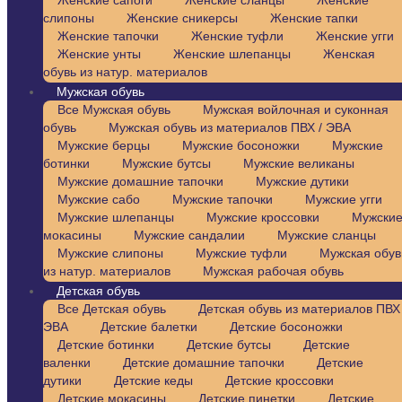
Женские сапоги
Женские сланцы
Женские
слипоны
Женские сникерсы
Женские тапки
Женские тапочки
Женские туфли
Женские угги
Женские унты
Женские шлепанцы
Женская
обувь из натур. материалов
Мужская обувь
Все Мужская обувь
Мужская войлочная и суконная
обувь
Мужская обувь из материалов ПВХ / ЭВА
Мужские берцы
Мужские босоножки
Мужские
ботинки
Мужские бутсы
Мужские великаны
Мужские домашние тапочки
Мужские дутики
Мужские сабо
Мужские тапочки
Мужские угги
Мужские шлепанцы
Мужские кроссовки
Мужски
мокасины
Мужские сандалии
Мужские сланцы
Мужские слипоны
Мужские туфли
Мужская обув
из натур. материалов
Мужская рабочая обувь
Детская обувь
Все Детская обувь
Детская обувь из материалов ПВХ 
ЭВА
Детские балетки
Детские босоножки
Детские ботинки
Детские бутсы
Детские
валенки
Детские домашние тапочки
Детские
дутики
Детские кеды
Детские кроссовки
Детские мокасины
Детские пинетки
Детские