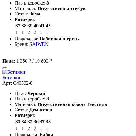
Пар в коробке:
8
Материал:
Искусственный нубук
Сезон:
Зима
Размеры:
37
38
39
40
41
42
1
1
2
2
1
1
Подкладка:
Набивная шерсть
Бренд:
SAIWEN
Пара:
1 350 ₽
/
10 800 ₽
Ботинки
Арт: C40592-0
Цвет:
Черный
Пар в коробке:
8
Материал:
Искусственная кожа / Текстиль
Сезон:
Демисезон
Размеры:
33
34
35
36
37
38
1
1
2
2
1
1
Подкладка:
Байка