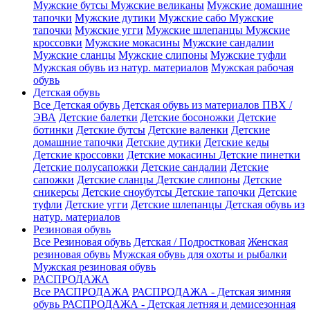
Мужские бутсы
Мужские великаны
Мужские домашние
тапочки
Мужские дутики
Мужские сабо
Мужские
тапочки
Мужские угги
Мужские шлепанцы
Мужские
кроссовки
Мужские мокасины
Мужские сандалии
Мужские сланцы
Мужские слипоны
Мужские туфли
Мужская обувь из натур. материалов
Мужская рабочая
обувь
Детская обувь
Все Детская обувь
Детская обувь из материалов ПВХ /
ЭВА
Детские балетки
Детские босоножки
Детские
ботинки
Детские бутсы
Детские валенки
Детские
домашние тапочки
Детские дутики
Детские кеды
Детские кроссовки
Детские мокасины
Детские пинетки
Детские полусапожки
Детские сандалии
Детские
сапожки
Детские сланцы
Детские слипоны
Детские
сникерсы
Детские сноубутсы
Детские тапочки
Детские
туфли
Детские угги
Детские шлепанцы
Детская обувь из
натур. материалов
Резиновая обувь
Все Резиновая обувь
Детская / Подростковая
Женская
резиновая обувь
Мужская обувь для охоты и рыбалки
Мужская резиновая обувь
РАСПРОДАЖА
Все РАСПРОДАЖА
РАСПРОДАЖА - Детская зимняя
обувь
РАСПРОДАЖА - Детская летняя и демисезонная