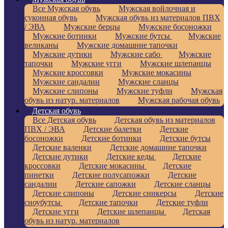
Все Мужская обувь
Мужская войлочная и
суконная обувь
Мужская обувь из материалов ПВХ
/ ЭВА
Мужские берцы
Мужские босоножки
Мужские ботинки
Мужские бутсы
Мужские
великаны
Мужские домашние тапочки
Мужские дутики
Мужские сабо
Мужские
тапочки
Мужские угги
Мужские шлепанцы
Мужские кроссовки
Мужские мокасины
Мужские сандалии
Мужские сланцы
Мужские слипоны
Мужские туфли
Мужская
обувь из натур. материалов
Мужская рабочая обувь
Детская обувь
Все Детская обувь
Детская обувь из материалов
ПВХ / ЭВА
Детские балетки
Детские
босоножки
Детские ботинки
Детские бутсы
Детские валенки
Детские домашние тапочки
Детские дутики
Детские кеды
Детские
кроссовки
Детские мокасины
Детские
пинетки
Детские полусапожки
Детские
сандалии
Детские сапожки
Детские сланцы
Детские слипоны
Детские сникерсы
Детские
сноубутсы
Детские тапочки
Детские туфли
Детские угги
Детские шлепанцы
Детская
обувь из натур. материалов