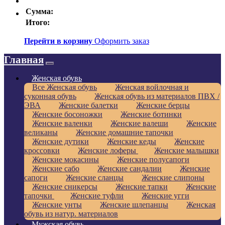
Сумма:
Итого:
Перейти в корзину
Оформить заказ
Главная
Женская обувь
Все Женская обувь
Женская войлочная и
суконная обувь
Женская обувь из материалов ПВХ /
ЭВА
Женские балетки
Женские берцы
Женские босоножки
Женские ботинки
Женские валенки
Женские валеши
Женские
великаны
Женские домашние тапочки
Женские дутики
Женские кеды
Женские
кроссовки
Женские лоферы
Женские малышки
Женские мокасины
Женские полусапоги
Женские сабо
Женские сандалии
Женские
сапоги
Женские сланцы
Женские слипоны
Женские сникерсы
Женские тапки
Женские
тапочки
Женские туфли
Женские угги
Женские унты
Женские шлепанцы
Женская
обувь из натур. материалов
Мужская обувь