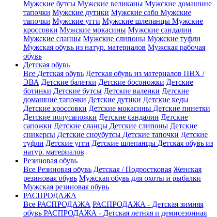
Мужские бутсы
Мужские великаны
Мужские домашние
тапочки
Мужские дутики
Мужские сабо
Мужские
тапочки
Мужские угги
Мужские шлепанцы
Мужские
кроссовки
Мужские мокасины
Мужские сандалии
Мужские сланцы
Мужские слипоны
Мужские туфли
Мужская обувь из натур. материалов
Мужская рабочая
обувь
Детская обувь
Все Детская обувь
Детская обувь из материалов ПВХ /
ЭВА
Детские балетки
Детские босоножки
Детские
ботинки
Детские бутсы
Детские валенки
Детские
домашние тапочки
Детские дутики
Детские кеды
Детские кроссовки
Детские мокасины
Детские пинетки
Детские полусапожки
Детские сандалии
Детские
сапожки
Детские сланцы
Детские слипоны
Детские
сникерсы
Детские сноубутсы
Детские тапочки
Детские
туфли
Детские угги
Детские шлепанцы
Детская обувь из
натур. материалов
Резиновая обувь
Все Резиновая обувь
Детская / Подростковая
Женская
резиновая обувь
Мужская обувь для охоты и рыбалки
Мужская резиновая обувь
РАСПРОДАЖА
Все РАСПРОДАЖА
РАСПРОДАЖА - Детская зимняя
обувь
РАСПРОДАЖА - Детская летняя и демисезонная