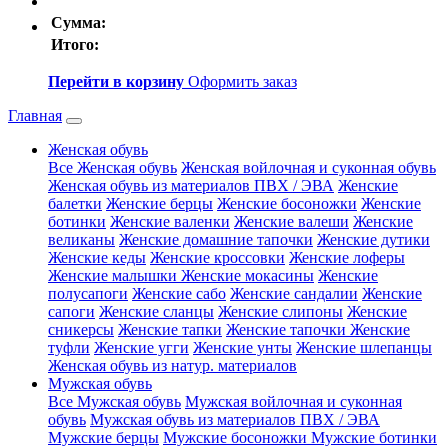
Сумма:
Итого:
Перейти в корзину
Оформить заказ
Главная
Женская обувь
Все Женская обувь
Женская войлочная и суконная обувь
Женская обувь из материалов ПВХ / ЭВА
Женские
балетки
Женские берцы
Женские босоножки
Женские
ботинки
Женские валенки
Женские валеши
Женские
великаны
Женские домашние тапочки
Женские дутики
Женские кеды
Женские кроссовки
Женские лоферы
Женские малышки
Женские мокасины
Женские
полусапоги
Женские сабо
Женские сандалии
Женские
сапоги
Женские сланцы
Женские слипоны
Женские
сникерсы
Женские тапки
Женские тапочки
Женские
туфли
Женские угги
Женские унты
Женские шлепанцы
Женская обувь из натур. материалов
Мужская обувь
Все Мужская обувь
Мужская войлочная и суконная
обувь
Мужская обувь из материалов ПВХ / ЭВА
Мужские берцы
Мужские босоножки
Мужские ботинки