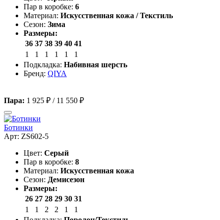
Пар в коробке:
6
Материал:
Искусственная кожа / Текстиль
Сезон:
Зима
Размеры:
36
37
38
39
40
41
1
1
1
1
1
1
Подкладка:
Набивная шерсть
Бренд:
QIYA
Пара:
1 925 ₽
/
11 550 ₽
Ботинки
Арт: ZS602-5
Цвет:
Серый
Пар в коробке:
8
Материал:
Искусственная кожа
Сезон:
Демисезон
Размеры:
26
27
28
29
30
31
1
1
2
2
1
1
Подкладка:
Поролон/Текстиль