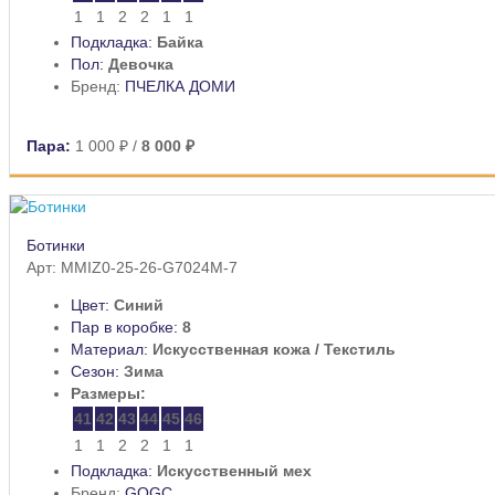
1
1
2
2
1
1
Подкладка:
Байка
Пол:
Девочка
Бренд:
ПЧЕЛКА ДОМИ
Пара:
1 000 ₽
/
8 000 ₽
Ботинки
Арт: MMIZ0-25-26-G7024M-7
Цвет:
Синий
Пар в коробке:
8
Материал:
Искусственная кожа / Текстиль
Сезон:
Зима
Размеры:
41
42
43
44
45
46
1
1
2
2
1
1
Подкладка:
Искусственный мех
Бренд:
GOGC