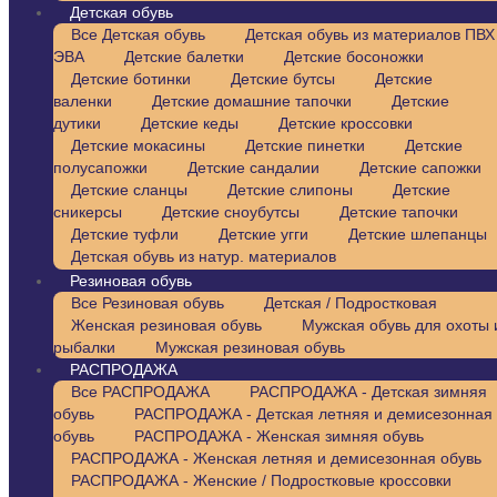
Детская обувь
Все Детская обувь
Детская обувь из материалов ПВХ 
ЭВА
Детские балетки
Детские босоножки
Детские ботинки
Детские бутсы
Детские
валенки
Детские домашние тапочки
Детские
дутики
Детские кеды
Детские кроссовки
Детские мокасины
Детские пинетки
Детские
полусапожки
Детские сандалии
Детские сапожки
Детские сланцы
Детские слипоны
Детские
сникерсы
Детские сноубутсы
Детские тапочки
Детские туфли
Детские угги
Детские шлепанцы
Детская обувь из натур. материалов
Резиновая обувь
Все Резиновая обувь
Детская / Подростковая
Женская резиновая обувь
Мужская обувь для охоты 
рыбалки
Мужская резиновая обувь
РАСПРОДАЖА
Все РАСПРОДАЖА
РАСПРОДАЖА - Детская зимняя
обувь
РАСПРОДАЖА - Детская летняя и демисезонная
обувь
РАСПРОДАЖА - Женская зимняя обувь
РАСПРОДАЖА - Женская летняя и демисезонная обувь
РАСПРОДАЖА - Женские / Подростковые кроссовки