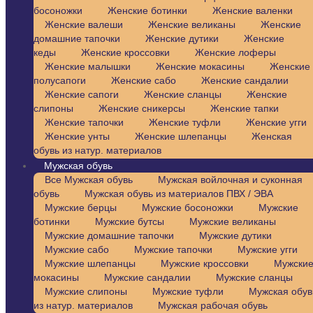
босоножки
Женские ботинки
Женские валенки
Женские валеши
Женские великаны
Женские
домашние тапочки
Женские дутики
Женские
кеды
Женские кроссовки
Женские лоферы
Женские малышки
Женские мокасины
Женские
полусапоги
Женские сабо
Женские сандалии
Женские сапоги
Женские сланцы
Женские
слипоны
Женские сникерсы
Женские тапки
Женские тапочки
Женские туфли
Женские угги
Женские унты
Женские шлепанцы
Женская
обувь из натур. материалов
Мужская обувь
Все Мужская обувь
Мужская войлочная и суконная
обувь
Мужская обувь из материалов ПВХ / ЭВА
Мужские берцы
Мужские босоножки
Мужские
ботинки
Мужские бутсы
Мужские великаны
Мужские домашние тапочки
Мужские дутики
Мужские сабо
Мужские тапочки
Мужские угги
Мужские шлепанцы
Мужские кроссовки
Мужски
мокасины
Мужские сандалии
Мужские сланцы
Мужские слипоны
Мужские туфли
Мужская обув
из натур. материалов
Мужская рабочая обувь