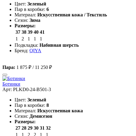
Цвет:
Зеленый
Пар в коробке:
6
Материал:
Искусственная кожа / Текстиль
Сезон:
Зима
Размеры:
37
38
39
40
41
1
2
1
1
1
Подкладка:
Набивная шерсть
Бренд:
QIYA
Пара:
1 875 ₽
/
11 250 ₽
Ботинки
Арт: PLKD0-24-B501-3
Цвет:
Зеленый
Пар в коробке:
8
Материал:
Искусственная кожа
Сезон:
Демисезон
Размеры:
27
28
29
30
31
32
1
1
2
2
1
1