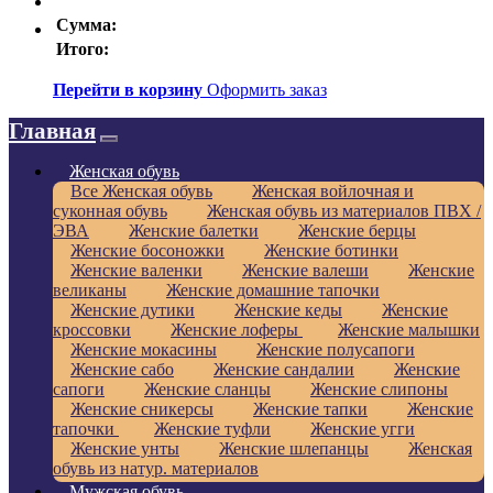
Сумма:
Итого:
Перейти в корзину
Оформить заказ
Главная
Женская обувь
Все Женская обувь
Женская войлочная и
суконная обувь
Женская обувь из материалов ПВХ /
ЭВА
Женские балетки
Женские берцы
Женские босоножки
Женские ботинки
Женские валенки
Женские валеши
Женские
великаны
Женские домашние тапочки
Женские дутики
Женские кеды
Женские
кроссовки
Женские лоферы
Женские малышки
Женские мокасины
Женские полусапоги
Женские сабо
Женские сандалии
Женские
сапоги
Женские сланцы
Женские слипоны
Женские сникерсы
Женские тапки
Женские
тапочки
Женские туфли
Женские угги
Женские унты
Женские шлепанцы
Женская
обувь из натур. материалов
Мужская обувь