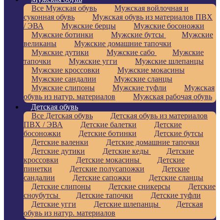
Все Мужская обувь
Мужская войлочная и
суконная обувь
Мужская обувь из материалов ПВХ
/ ЭВА
Мужские берцы
Мужские босоножки
Мужские ботинки
Мужские бутсы
Мужские
великаны
Мужские домашние тапочки
Мужские дутики
Мужские сабо
Мужские
тапочки
Мужские угги
Мужские шлепанцы
Мужские кроссовки
Мужские мокасины
Мужские сандалии
Мужские сланцы
Мужские слипоны
Мужские туфли
Мужская
обувь из натур. материалов
Мужская рабочая обувь
Детская обувь
Все Детская обувь
Детская обувь из материалов
ПВХ / ЭВА
Детские балетки
Детские
босоножки
Детские ботинки
Детские бутсы
Детские валенки
Детские домашние тапочки
Детские дутики
Детские кеды
Детские
кроссовки
Детские мокасины
Детские
пинетки
Детские полусапожки
Детские
сандалии
Детские сапожки
Детские сланцы
Детские слипоны
Детские сникерсы
Детские
сноубутсы
Детские тапочки
Детские туфли
Детские угги
Детские шлепанцы
Детская
обувь из натур. материалов