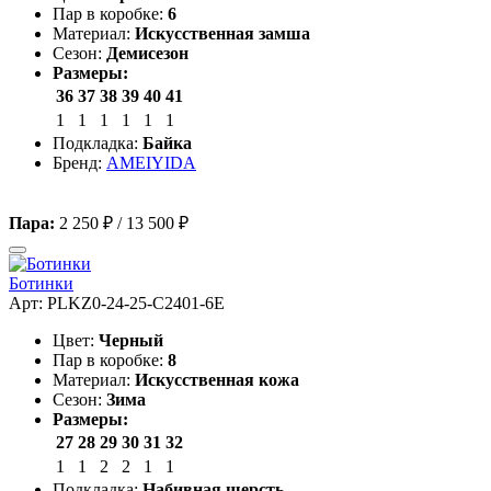
Пар в коробке:
6
Материал:
Искусственная замша
Сезон:
Демисезон
Размеры:
36
37
38
39
40
41
1
1
1
1
1
1
Подкладка:
Байка
Бренд:
AMEIYIDA
Пара:
2 250 ₽
/
13 500 ₽
Ботинки
Арт: PLKZ0-24-25-C2401-6E
Цвет:
Черный
Пар в коробке:
8
Материал:
Искусственная кожа
Сезон:
Зима
Размеры:
27
28
29
30
31
32
1
1
2
2
1
1
Подкладка:
Набивная шерсть