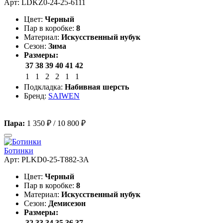
Арт: LDKZ0-24-25-6111
Цвет:
Черный
Пар в коробке:
8
Материал:
Искусственный нубук
Сезон:
Зима
Размеры:
37
38
39
40
41
42
1
1
2
2
1
1
Подкладка:
Набивная шерсть
Бренд:
SAIWEN
Пара:
1 350 ₽
/
10 800 ₽
Ботинки
Арт: PLKD0-25-T882-3A
Цвет:
Черный
Пар в коробке:
8
Материал:
Искусственный нубук
Сезон:
Демисезон
Размеры:
32
33
34
35
36
37