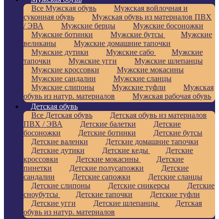
Все Мужская обувь
Мужская войлочная и
суконная обувь
Мужская обувь из материалов ПВХ
/ ЭВА
Мужские берцы
Мужские босоножки
Мужские ботинки
Мужские бутсы
Мужские
великаны
Мужские домашние тапочки
Мужские дутики
Мужские сабо
Мужские
тапочки
Мужские угги
Мужские шлепанцы
Мужские кроссовки
Мужские мокасины
Мужские сандалии
Мужские сланцы
Мужские слипоны
Мужские туфли
Мужская
обувь из натур. материалов
Мужская рабочая обувь
Детская обувь
Все Детская обувь
Детская обувь из материалов
ПВХ / ЭВА
Детские балетки
Детские
босоножки
Детские ботинки
Детские бутсы
Детские валенки
Детские домашние тапочки
Детские дутики
Детские кеды
Детские
кроссовки
Детские мокасины
Детские
пинетки
Детские полусапожки
Детские
сандалии
Детские сапожки
Детские сланцы
Детские слипоны
Детские сникерсы
Детские
сноубутсы
Детские тапочки
Детские туфли
Детские угги
Детские шлепанцы
Детская
обувь из натур. материалов