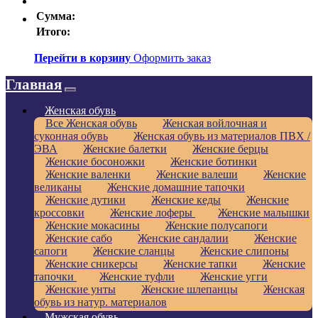
Сумма:
Итого:
Перейти в корзину
Оформить заказ
Главная
Женская обувь
Все Женская обувь
Женская войлочная и
суконная обувь
Женская обувь из материалов ПВХ /
ЭВА
Женские балетки
Женские берцы
Женские босоножки
Женские ботинки
Женские валенки
Женские валеши
Женские
великаны
Женские домашние тапочки
Женские дутики
Женские кеды
Женские
кроссовки
Женские лоферы
Женские малышки
Женские мокасины
Женские полусапоги
Женские сабо
Женские сандалии
Женские
сапоги
Женские сланцы
Женские слипоны
Женские сникерсы
Женские тапки
Женские
тапочки
Женские туфли
Женские угги
Женские унты
Женские шлепанцы
Женская
обувь из натур. материалов
Мужская обувь