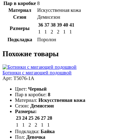
Пар в коробке
8
Материал
Искусственная кожа
Сезон
Демисезон
36
37
38
39
40
41
Размеры
1
1
2
2
1
1
Подкладка
Поролон
Похожие товары
Ботинки с мигающей подошвой
Арт: T5076-1A
Цвет:
Черный
Пар в коробке:
8
Материал:
Искусственная кожа
Сезон:
Демисезон
Размеры:
23
24
25
26
27
28
1
1
2
2
1
1
Подкладка:
Байка
Пол:
Девочка