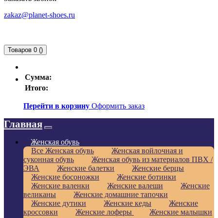
zakaz@planet-shoes.ru
Товаров 0 ()
Сумма:
Итого:
Перейти в корзину
Оформить заказ
Главная
Женская обувь
Все Женская обувь
Женская войлочная и
суконная обувь
Женская обувь из материалов ПВХ /
ЭВА
Женские балетки
Женские берцы
Женские босоножки
Женские ботинки
Женские валенки
Женские валеши
Женские
великаны
Женские домашние тапочки
Женские дутики
Женские кеды
Женские
кроссовки
Женские лоферы
Женские малышки