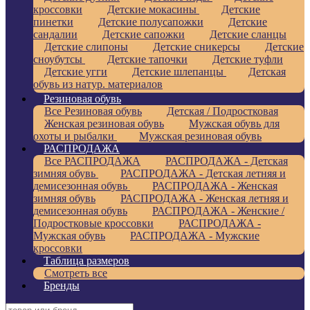
кроссовки
Детские мокасины
Детские
пинетки
Детские полусапожки
Детские
сандалии
Детские сапожки
Детские сланцы
Детские слипоны
Детские сникерсы
Детские
сноубутсы
Детские тапочки
Детские туфли
Детские угги
Детские шлепанцы
Детская
обувь из натур. материалов
Резиновая обувь
Все Резиновая обувь
Детская / Подростковая
Женская резиновая обувь
Мужская обувь для
охоты и рыбалки
Мужская резиновая обувь
РАСПРОДАЖА
Все РАСПРОДАЖА
РАСПРОДАЖА - Детская
зимняя обувь
РАСПРОДАЖА - Детская летняя и
демисезонная обувь
РАСПРОДАЖА - Женская
зимняя обувь
РАСПРОДАЖА - Женская летняя и
демисезонная обувь
РАСПРОДАЖА - Женские /
Подростковые кроссовки
РАСПРОДАЖА -
Мужская обувь
РАСПРОДАЖА - Мужские
кроссовки
Таблица размеров
Смотреть все
Бренды