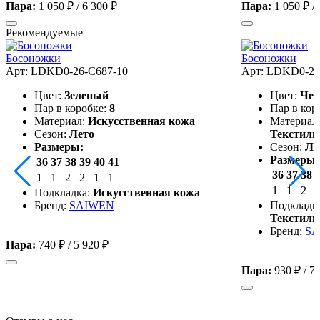
Пара:
1 050 ₽
/
6 300 ₽
Пара:
1 050 ₽
/
Рекомендуемые
Босоножки
Босоножки
Арт: LDKD0-26-C687-10
Арт: LDKD0-26
Цвет:
Зеленый
Цвет:
Че
Пар в коробке:
8
Пар в кор
Материал:
Искусственная кожа
Материал
Сезон:
Лето
Текстиль
Размеры:
Сезон:
Ле
Размеры:
36
37
38
39
40
41
36
37
38
1
1
2
2
1
1
1
1
2
Подкладка:
Искусственная кожа
Бренд:
SAIWEN
Подкладк
Текстиль
Бренд:
SA
Пара:
740 ₽
/
5 920 ₽
Пара:
930 ₽
/
7 