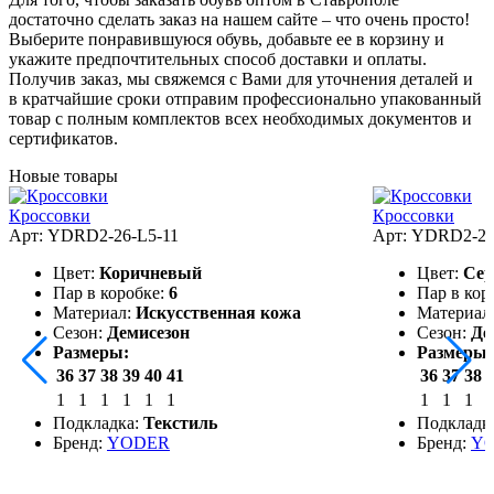
достаточно сделать заказ на нашем сайте – что очень просто!
Выберите понравившуюся обувь, добавьте ее в корзину и
укажите предпочтительных способ доставки и оплаты.
Получив заказ, мы свяжемся с Вами для уточнения деталей и
в кратчайшие сроки отправим профессионально упакованный
товар с полным комплектов всех необходимых документов и
сертификатов.
Новые товары
Кроссовки
Кроссовки
Арт: YDRD2-26-L5-11
Арт: YDRD2-26
Цвет:
Коричневый
Цвет:
Се
Пар в коробке:
6
Пар в кор
Материал:
Искусственная кожа
Материал
Сезон:
Демисезон
Сезон:
Де
Размеры:
Размеры:
36
37
38
39
40
41
36
37
38
1
1
1
1
1
1
1
1
1
Подкладка:
Текстиль
Подкладк
Бренд:
YODER
Бренд:
Y