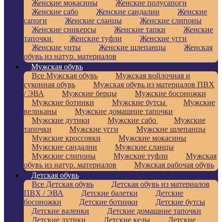
Женские мокасины
Женские полусапоги
Женские сабо
Женские сандалии
Женские
сапоги
Женские сланцы
Женские слипоны
Женские сникерсы
Женские тапки
Женские
тапочки
Женские туфли
Женские угги
Женские унты
Женские шлепанцы
Женская
обувь из натур. материалов
Мужская обувь
Все Мужская обувь
Мужская войлочная и
суконная обувь
Мужская обувь из материалов ПВХ
/ ЭВА
Мужские берцы
Мужские босоножки
Мужские ботинки
Мужские бутсы
Мужские
великаны
Мужские домашние тапочки
Мужские дутики
Мужские сабо
Мужские
тапочки
Мужские угги
Мужские шлепанцы
Мужские кроссовки
Мужские мокасины
Мужские сандалии
Мужские сланцы
Мужские слипоны
Мужские туфли
Мужская
обувь из натур. материалов
Мужская рабочая обувь
Детская обувь
Все Детская обувь
Детская обувь из материалов
ПВХ / ЭВА
Детские балетки
Детские
босоножки
Детские ботинки
Детские бутсы
Детские валенки
Детские домашние тапочки
Детские дутики
Детские кеды
Детские