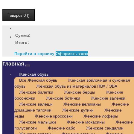
Товаров 0 ()
Сумма:
Итого:
Перейти в корзину
Оформить заказ
Главная
Женская обувь
Все Женская обувь
Женская войлочная и суконная
обувь
Женская обувь из материалов ПВХ / ЭВА
Женские балетки
Женские берцы
Женские
босоножки
Женские ботинки
Женские валенки
Женские валеши
Женские великаны
Женские
домашние тапочки
Женские дутики
Женские
кеды
Женские кроссовки
Женские лоферы
Женские малышки
Женские мокасины
Женские
полусапоги
Женские сабо
Женские сандалии