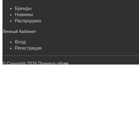
Бренды
Новинки
Распродажа
Личный Кабинет
Вход
Регистрация
© Copyright 2026 Планета обуви.
Обувь оптом от производителя.
Предложение не является публичной офертой.
Копирование информации преследуется по закону.
Заказать звонок
630039, г. Новосибирск, ул. Воинская, 133
+7-913-384-80-62
zakaz@planet-shoes.ru
Перезвонит специалист