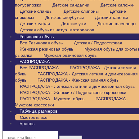
полусапожки
Детские сандалии
Детские сапожки
Детские сланцы
Детские слипоны
Детские
сникерсы
Детские сноубутсы
Детские тапочки
Детские туфли
Детские угги
Детские шлепанцы
Детская обувь из натур. материалов
Резиновая обувь
Все Резиновая обувь
Детская / Подростковая
Женская резиновая обувь
Мужская обувь для охоты 
рыбалки
Мужская резиновая обувь
РАСПРОДАЖА
Все РАСПРОДАЖА
РАСПРОДАЖА - Детская зимняя
обувь
РАСПРОДАЖА - Детская летняя и демисезонная
обувь
РАСПРОДАЖА - Женская зимняя обувь
РАСПРОДАЖА - Женская летняя и демисезонная обувь
РАСПРОДАЖА - Женские / Подростковые кроссовки
РАСПРОДАЖА - Мужская обувь
РАСПРОДАЖА -
Мужские кроссовки
Таблица размеров
Смотреть все
Бренды