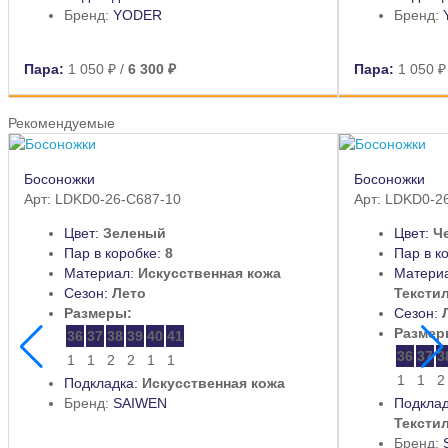
Бренд:
YODER
Бренд:
Пара:
1 050 ₽
/
6 300 ₽
Пара:
1 050 
Рекомендуемые
Босоножки
Босоножки
Арт: LDKD0-26-C687-10
Арт: LDKD0-2
Цвет:
Зеленый
Цвет:
Ч
Пар в коробке:
8
Пар в к
Материал:
Искусственная кожа
Матери
Сезон:
Лето
Тексти
Размеры:
Сезон:
Размер
36
37
38
39
40
41
36
37
3
1
1
2
2
1
1
1
1
2
Подкладка:
Искусственная кожа
Бренд:
SAIWEN
Подклад
Тексти
Бренд: