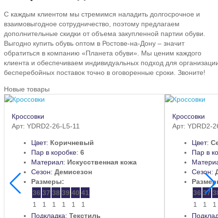
С каждым клиентом мы стремимся наладить долгосрочное и
взаимовыгодное сотрудничество, поэтому предлагаем
дополнительные скидки от объема закупленной партии обуви.
Выгодно купить обувь оптом в Ростове-на-Дону – значит
обратиться в компанию «Планета обуви». Мы ценим каждого
клиента и обеспечиваем индивидуальных подход для организаци
бесперебойных поставок точно в оговоренные сроки. Звоните!
Новые товары
Кроссовки
Кроссовки
Арт: YDRD2-26-L5-11
Арт: YDRD2-2
Цвет:
Коричневый
Цвет:
С
Пар в коробке:
6
Пар в к
Материал:
Искусственная кожа
Матери
Сезон:
Демисезон
Сезон:
Размеры:
Размер
36
37
38
39
40
41
36
37
3
1
1
1
1
1
1
1
1
1
Подкладка:
Текстиль
Подклад