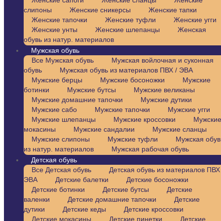
Женские сапоги
Женские сланцы
Женские
слипоны
Женские сникерсы
Женские тапки
Женские тапочки
Женские туфли
Женские угги
Женские унты
Женские шлепанцы
Женская
обувь из натур. материалов
Мужская обувь
Все Мужская обувь
Мужская войлочная и суконная
обувь
Мужская обувь из материалов ПВХ / ЭВА
Мужские берцы
Мужские босоножки
Мужские
ботинки
Мужские бутсы
Мужские великаны
Мужские домашние тапочки
Мужские дутики
Мужские сабо
Мужские тапочки
Мужские угги
Мужские шлепанцы
Мужские кроссовки
Мужски
мокасины
Мужские сандалии
Мужские сланцы
Мужские слипоны
Мужские туфли
Мужская обув
из натур. материалов
Мужская рабочая обувь
Детская обувь
Все Детская обувь
Детская обувь из материалов ПВХ 
ЭВА
Детские балетки
Детские босоножки
Детские ботинки
Детские бутсы
Детские
валенки
Детские домашние тапочки
Детские
дутики
Детские кеды
Детские кроссовки
Детские мокасины
Детские пинетки
Детские