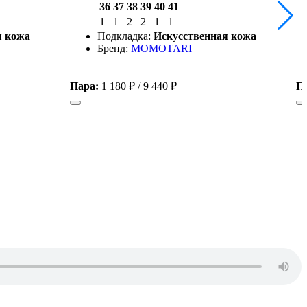
36
37
38
39
40
41
1
1
2
2
1
1
я кожа
Подкладка:
Искусственная кожа
Бренд:
MOMOTARI
Пара:
1 180 ₽
/
9 440 ₽
П