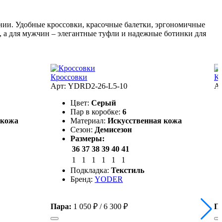
щении. Удобные кроссовки, красочные балетки, эргономичные
, а для мужчин – элегантные туфли и надежные ботинки для
Кроссовки
К
Арт: YDRD2-26-L5-10
А
Цвет:
Серый
Пар в коробке:
6
 кожа
Материал:
Искусственная кожа
Сезон:
Демисезон
Размеры:
36
37
38
39
40
41
1
1
1
1
1
1
Подкладка:
Текстиль
Бренд:
YODER
Пара:
1 050 ₽
/
6 300 ₽
П