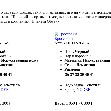
кого сада или школы, так и для активных игр на улицы и в поме
адатели. Широкий ассортимент модных женских сапог и сникеров
тится в компанию «Планета Обуви».
Кроссовки
-L5-5
Арт: YDRD2-26-L5-1
рый
Цвет:
Черный
обке:
6
Пар в коробке:
6
:
Искусственная кожа
Материал:
Искусственная
мисезон
Сезон:
Демисезон
Размеры:
39
40
41
36
37
38
39
40
41
1
1
1
1
1
1
1
1
1
а:
Текстиль
Подкладка:
Текстиль
ODER
Бренд:
YODER
6 300 ₽
Пара:
1 050 ₽
/
6 300 ₽