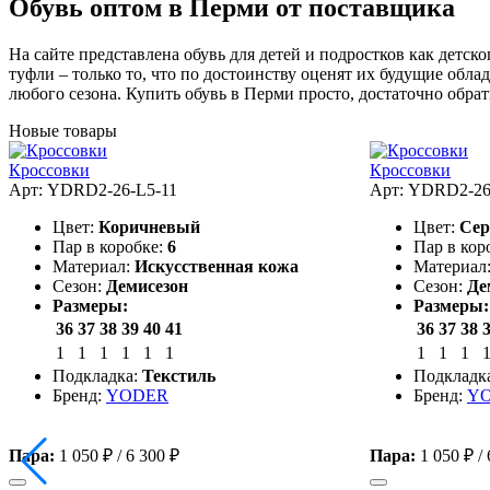
Обувь оптом в Перми от поставщика
На сайте представлена обувь для детей и подростков как детс
туфли – только то, что по достоинству оценят их будущие обл
любого сезона. Купить обувь в Перми просто, достаточно обра
Новые товары
Кроссовки
Кроссовки
Арт: YDRD2-26-L5-11
Арт: YDRD2-26
Цвет:
Коричневый
Цвет:
Се
Пар в коробке:
6
Пар в кор
Материал:
Искусственная кожа
Материал
Сезон:
Демисезон
Сезон:
Де
Размеры:
Размеры:
36
37
38
39
40
41
36
37
38
1
1
1
1
1
1
1
1
1
Подкладка:
Текстиль
Подкладк
Бренд:
YODER
Бренд:
Y
Пара:
1 050 ₽
/
6 300 ₽
Пара:
1 050 ₽
/