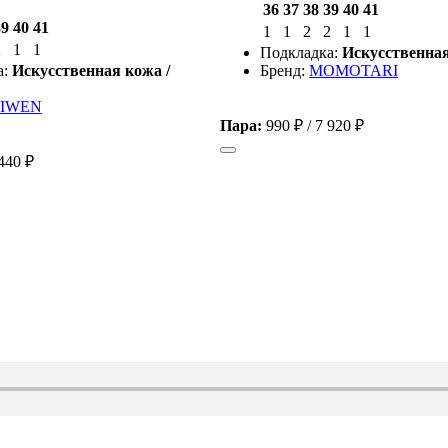
36
37
38
39
40
41
39
40
41
1
1
2
2
1
1
2
1
1
Подкладка:
Искусственна
а:
Искусственная кожа /
Бренд:
MOMOTARI
IWEN
Пара:
990 ₽
/
7 920 ₽
440 ₽