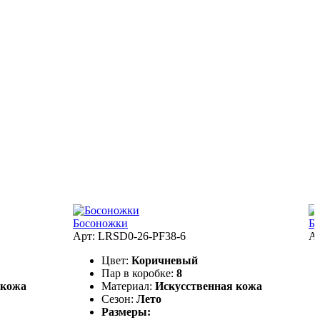
Босоножки
Б
Арт: LRSD0-26-PF38-6
А
Цвет:
Коричневый
Пар в коробке:
8
 кожа
Материал:
Искусственная кожа
Сезон:
Лето
Размеры: