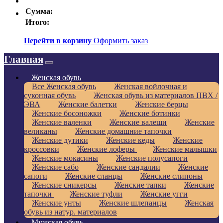
Сумма:
Итого:
Перейти в корзину
Оформить заказ
Главная
Женская обувь
Все Женская обувь
Женская войлочная и
суконная обувь
Женская обувь из материалов ПВХ /
ЭВА
Женские балетки
Женские берцы
Женские босоножки
Женские ботинки
Женские валенки
Женские валеши
Женские
великаны
Женские домашние тапочки
Женские дутики
Женские кеды
Женские
кроссовки
Женские лоферы
Женские малышки
Женские мокасины
Женские полусапоги
Женские сабо
Женские сандалии
Женские
сапоги
Женские сланцы
Женские слипоны
Женские сникерсы
Женские тапки
Женские
тапочки
Женские туфли
Женские угги
Женские унты
Женские шлепанцы
Женская
обувь из натур. материалов
Мужская обувь