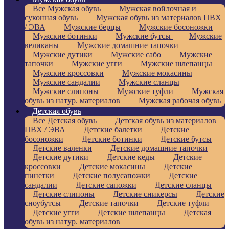
Все Мужская обувь
Мужская войлочная и
суконная обувь
Мужская обувь из материалов ПВХ
/ ЭВА
Мужские берцы
Мужские босоножки
Мужские ботинки
Мужские бутсы
Мужские
великаны
Мужские домашние тапочки
Мужские дутики
Мужские сабо
Мужские
тапочки
Мужские угги
Мужские шлепанцы
Мужские кроссовки
Мужские мокасины
Мужские сандалии
Мужские сланцы
Мужские слипоны
Мужские туфли
Мужская
обувь из натур. материалов
Мужская рабочая обувь
Детская обувь
Все Детская обувь
Детская обувь из материалов
ПВХ / ЭВА
Детские балетки
Детские
босоножки
Детские ботинки
Детские бутсы
Детские валенки
Детские домашние тапочки
Детские дутики
Детские кеды
Детские
кроссовки
Детские мокасины
Детские
пинетки
Детские полусапожки
Детские
сандалии
Детские сапожки
Детские сланцы
Детские слипоны
Детские сникерсы
Детские
сноубутсы
Детские тапочки
Детские туфли
Детские угги
Детские шлепанцы
Детская
обувь из натур. материалов