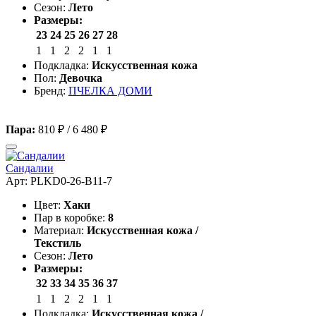
Сезон:
Лето
Размеры:
23
24
25
26
27
28
1
1
2
2
1
1
Подкладка:
Искусственная кожа
Пол:
Девочка
Бренд:
ПЧЕЛКА ДОМИ
Пара:
810 ₽
/
6 480 ₽
Сандалии
Арт: PLKD0-26-B11-7
Цвет:
Хаки
Пар в коробке:
8
Материал:
Искусственная кожа /
Текстиль
Сезон:
Лето
Размеры:
32
33
34
35
36
37
1
1
2
2
1
1
Подкладка:
Искусственная кожа /