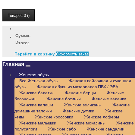
Товаров 0 ()
Сумма:
Итого:
Перейти в корзину
Оформить заказ
Главная
Женская обувь
Все Женская обувь
Женская войлочная и суконная
обувь
Женская обувь из материалов ПВХ / ЭВА
Женские балетки
Женские берцы
Женские
босоножки
Женские ботинки
Женские валенки
Женские валеши
Женские великаны
Женские
домашние тапочки
Женские дутики
Женские
кеды
Женские кроссовки
Женские лоферы
Женские малышки
Женские мокасины
Женские
полусапоги
Женские сабо
Женские сандалии