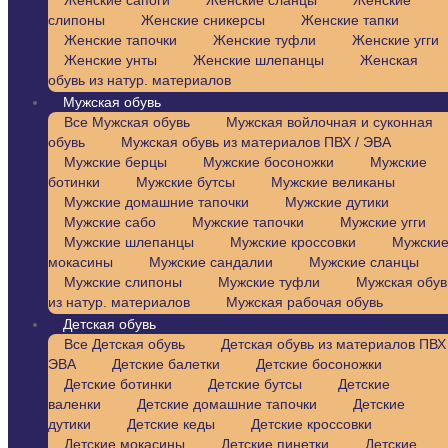
Женские сапоги
Женские сланцы
Женские
слипоны
Женские сникерсы
Женские тапки
Женские тапочки
Женские туфли
Женские угги
Женские унты
Женские шлепанцы
Женская
обувь из натур. материалов
Мужская обувь
Все Мужская обувь
Мужская войлочная и суконная
обувь
Мужская обувь из материалов ПВХ / ЭВА
Мужские берцы
Мужские босоножки
Мужские
ботинки
Мужские бутсы
Мужские великаны
Мужские домашние тапочки
Мужские дутики
Мужские сабо
Мужские тапочки
Мужские угги
Мужские шлепанцы
Мужские кроссовки
Мужски
мокасины
Мужские сандалии
Мужские сланцы
Мужские слипоны
Мужские туфли
Мужская обув
из натур. материалов
Мужская рабочая обувь
Детская обувь
Все Детская обувь
Детская обувь из материалов ПВХ 
ЭВА
Детские балетки
Детские босоножки
Детские ботинки
Детские бутсы
Детские
валенки
Детские домашние тапочки
Детские
дутики
Детские кеды
Детские кроссовки
Детские мокасины
Детские пинетки
Детские