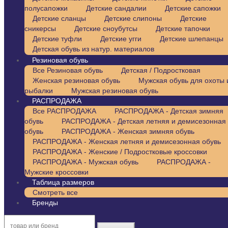
полусапожки
Детские сандалии
Детские сапожки
Детские сланцы
Детские слипоны
Детские
сникерсы
Детские сноубутсы
Детские тапочки
Детские туфли
Детские угги
Детские шлепанцы
Детская обувь из натур. материалов
Резиновая обувь
Все Резиновая обувь
Детская / Подростковая
Женская резиновая обувь
Мужская обувь для охоты 
рыбалки
Мужская резиновая обувь
РАСПРОДАЖА
Все РАСПРОДАЖА
РАСПРОДАЖА - Детская зимняя
обувь
РАСПРОДАЖА - Детская летняя и демисезонная
обувь
РАСПРОДАЖА - Женская зимняя обувь
РАСПРОДАЖА - Женская летняя и демисезонная обувь
РАСПРОДАЖА - Женские / Подростковые кроссовки
РАСПРОДАЖА - Мужская обувь
РАСПРОДАЖА -
Мужские кроссовки
Таблица размеров
Смотреть все
Бренды